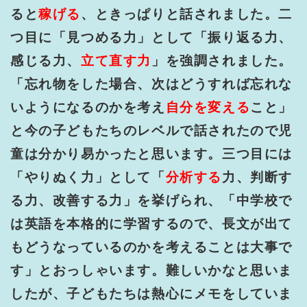
ると
稼げる
、ときっぱりと話されました。二
つ目に「見つめる力」として「振り返る力、
感じる力、
立て直す力
」を強調されました。
「忘れ物をした場合、次はどうすれば忘れな
いようになるのかを考え
自分を変える
こと」
と今の子どもたちのレベルで話されたので児
童は分かり易かったと思います。三つ目には
「やりぬく力」として「
分析する
力、判断す
る力、改善する力」を挙げられ、「中学校で
は英語を本格的に学習するので、長文が出て
もどうなっているのかを考えることは大事で
す」とおっしゃいます。難しいかなと思いま
したが、子どもたちは熱心にメモをしていま