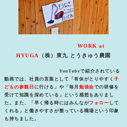
WORK at
HYUGA
（株）東九
とうきゅう農園
YouTube
で紹介されている
動画では、社員の言葉として「有休がとりやすく
子
どもの参観日
に行ける」や「毎月
勉強会
での研修を
受けて知識を深めている」という感想もありまし
た。また、「早く帰る時にはみんなが
フォロー
して
くれる」と働きやすさが整っている職場という印象
も持ちました。