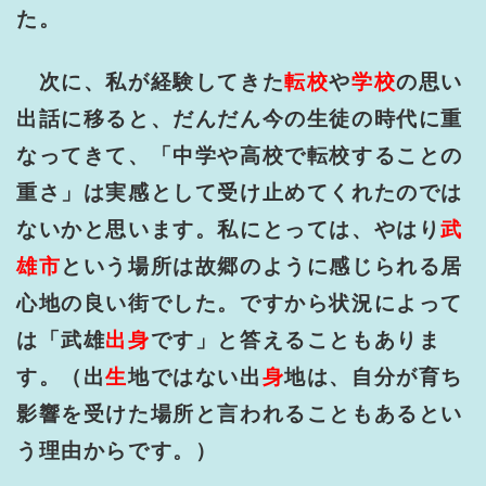
た。
次に、私が経験してきた
転校
や
学校
の思い
出話に移ると、だんだん今の生徒の時代に重
なってきて、「中学や高校で転校することの
重さ」は実感として受け止めてくれたのでは
ないかと思います。私にとっては、やはり
武
雄市
という場所は故郷のように感じられる居
心地の良い街でした。ですから状況によって
は「武雄
出身
です」と答えることもありま
す。（出
生
地ではない出
身
地は、自分が育ち
影響を受けた場所と言われることもあるとい
う理由からです。）