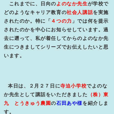
これまでに、日向の
よのなか先生
が学校で
どのようなキャリア教育の
社会人講話
を実施
されたのか。特に「
４つの力
」では何を提示
されたのかを中心にお知らせしています。過
去に遡って、私が着任してからのよのなか先
生につきましてシリーズでお伝えしたいと思
います。
本日は、２月２７日に
寺迫小学校
でよのな
か先生として講話をいただきました
（株）東
九 とうきゅう農園
の
石田あや様
を紹介しま
す。