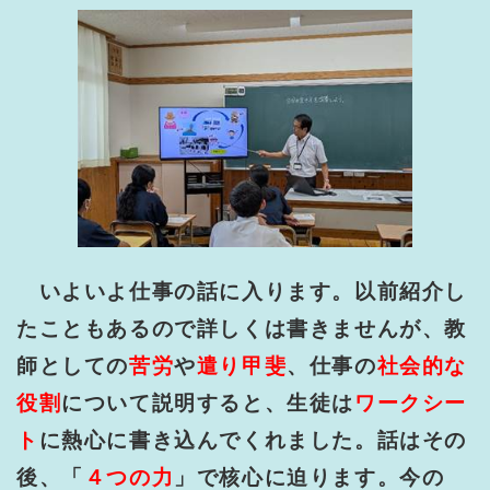
いよいよ仕事の話に入ります。以前紹介し
たこともあるので詳しくは書きませんが、教
師としての
苦労
や
遣り甲斐
、仕事の
社会的な
役割
について説明すると、生徒は
ワークシー
ト
に熱心に書き込んでくれました。話はその
後、「
４つの力
」で核心に迫ります。今の