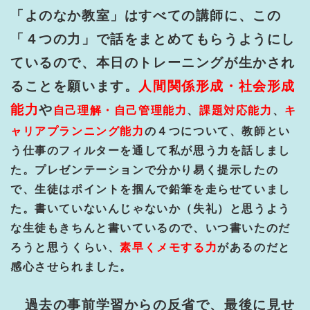
「よのなか教室」はすべての講師に、この
「４つの力」で話をまとめてもらうようにし
ているので、本日のトレーニングが生かされ
ることを願います。
人間関係形成・社会形成
能力
や
自己理解・自己管理能力
、
課題対応能力
、
キ
ャリアプランニング能力
の４つについて、教師とい
う仕事のフィルターを通して私が思う力を話しまし
た。プレゼンテーションで分かり易く提示したの
で、生徒はポイントを掴んで鉛筆を走らせていまし
た。書いていないんじゃないか（失礼）と思うよう
な生徒もきちんと書いているので、いつ書いたのだ
ろうと思うくらい、
素早くメモする力
があるのだと
感心させられました。
過去の事前学習からの反省で、最後に見せ