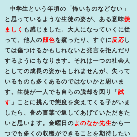
中学生という年頃の「怖いものなどない」
と思っているような生徒の姿が、ある意味
羨
ましく
も感じました。大人になっていくに従
って、他人の
顔色
を窺ったり、すぐに
反応
し
ては傷つけるかもしれないと発言を拒んだり
するようにもなります。それは一つの社会人
としての成長の姿かもしれませんが、失って
いるものも多くあるのではないかと思いま
す。生徒が一人でも自らの脱却を図り「
試
す
」ことに挑んで態度を変えてくる子がいま
したら、誉め言葉で返してあげていただきた
いと思います。金曜日の
よのなか先生
から一
つでも多くの収穫ができることを期待したい