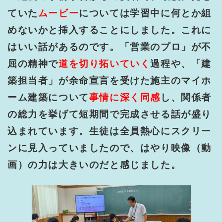
ていた
ムービー
については学習中に何とか組
めないかと挿入することにしました。これに
はいい話があるのです。「営業のプロ」が不
屈の精神で
道を切り拓いていく
過程や、「建
築担当者」が余命宣言を受けた施主のマイホ
ーム建築について
事情に深く同感
し、関係者
の総力を挙げて短期間で完成させる話が盛り
込まれています。生徒は全員熱心にスクリー
ンに見入っていましたので、はやり映像（動
画）の力は大きいのだと感じました。