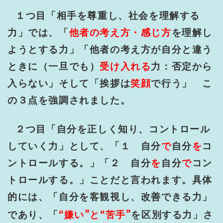
１つ目「相手を尊重し、社会を理解する
力」では、「
他者の考え方・感じ方
を理解し
ようとする力」「他者の考え方が自分と違う
ときに（一旦でも）
受け入れる
力：否定から
入らない」そして「挨拶は
笑顔
で行う」 こ
の３点を強調されました。
２つ目「自分を正しく知り、コントロール
していく力」として、「１ 自分
で
自分
を
コ
ントロールする。」「２ 自分
を
自分
で
コン
トロールする。」ことだと言われます。具体
的には、「自分を客観視し、改善できる力」
“
”
“
”
であり、「
嫌い
と
苦手
を区別する力」さ