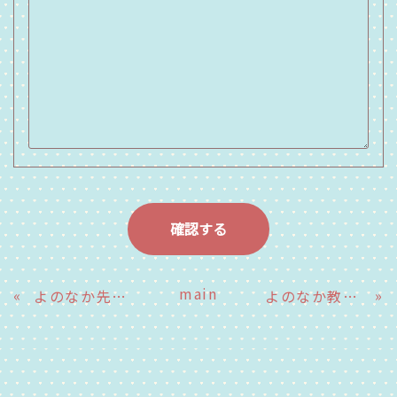
main
«
»
よのなか先生～八興運輸（株）橋口さん
よのなか教室～平岩小中学校9年生～