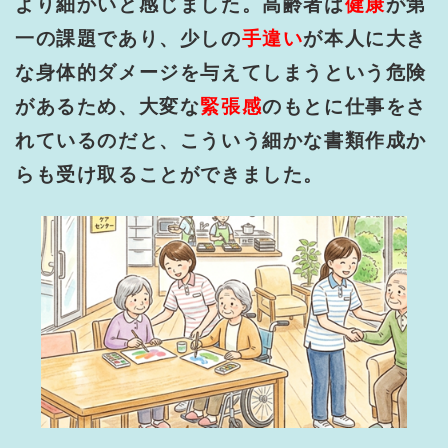
より細かいと感じました。高齢者は
健康
が第
一の課題であり、少しの
手違い
が本人に大き
な身体的ダメージを与えてしまうという危険
があるため、大変な
緊張感
のもとに仕事をさ
れているのだと、こういう細かな書類作成か
らも受け取ることができました。