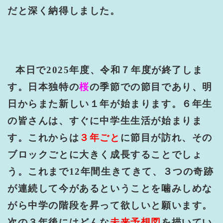
だと深く納得しました。
本日で
2025
年度、令和７年度が終了しま
す。日本独特の
桜
の季節での節目であり、明
日からまた新しい１年が始まります。６年生
の皆さんは、すぐに中学生生活が始まりま
す。これからは
３年ごと
に節目が訪れ、その
ブロックごとに大きく成長することでしょ
う。これまで
12
年間生きてきて、３つの奇跡
が連続して今があるということを噛みしめな
がら中学の階段を昇って欲しいと願います。
次の３年後にはどんな
未来予想図
を描いてい