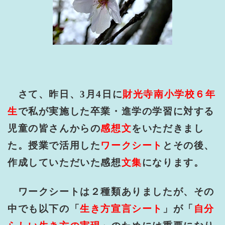
さて、昨日、
3
月
4
日に
財光寺南小学校６年
生
で私が実施した卒業・進学の学習に対する
児童の皆さんからの
感想文
をいただきまし
た。授業で活用した
ワークシート
とその後、
作成していただいた感想
文集
になります。
ワークシートは２種類ありましたが、その
中でも以下の「
生き方宣言シート
」が「
自分