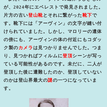
が、
2024
年にエベレストで発見されました。
片方の古い
登山靴
とそれに繋がった
靴下
で
す。靴下には「アーヴィン」の文字が縫い付
けられていました。しかし、マロリーの遺体
の傍にも、アーヴィンの体の付近にもコダッ
ク製の
カメラ
は見つかりませんでした。つま
り、見つかればフィルムに
登頂
シーンが写っ
ている可能性があるのです。未だに、二人が
登頂した後に遭難したのか、登頂していない
のかは登山界最大の
謎
の一つになっていま
す。