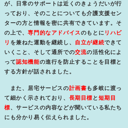
が、日常のサポートは近くのきょうだいが行
っており、そのことについても介護支援セン
ターの方と情報を密に共有できています。そ
の上で、
専門的なアドバイス
のもとに
リハビ
リ
を兼ねた運動を継続し、
自立が継続
できて
いくこと、そして通所での
交流
の活性化によ
って
認知機能
の進行を防止することを目標と
する方針が話されました。
また、居宅サービスの
計画書
も多岐に渡っ
て細かく示されており、
長期目標
と
短期目
標
、サービスの内容などが聞いている私たち
にも分かり易く伝えられました。