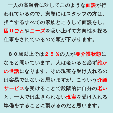
一人の高齢者に対してこのような
面談
が行
われているので、実際にはスタッフの方は、
担当するすべての家族とこうして面談をし、
困りごと
や
ニーズ
を吸い上げて方向性を探る
仕事をされているので頭が下がります。
８０歳以上では
２５％
の人が
要介護状態
に
なると聞いています。人は老いると必ず
誰か
の世話
になります。その現実を受け入れるの
は容易ではないと思いますが、こういう
介護
サービス
を受けることで段階的に自分の
老い
と、一人では生きられない
現実
を受け入れる
準備をすることに繋がるのだと思います。