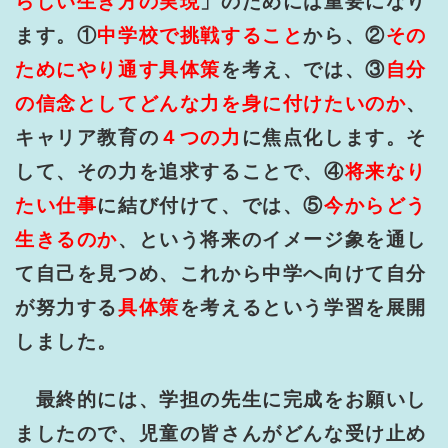
らしい生き方の実現
」のためには重要になり
ます。①
中学校で挑戦すること
から、②
その
ためにやり通す具体策
を考え、では、③
自分
の信念としてどんな力を身に付けたいのか
、
キャリア教育の
４つの力
に焦点化します。そ
して、その力を追求することで、④
将来なり
たい仕事
に結び付けて、では、⑤
今からどう
生きるのか
、という将来のイメージ象を通し
て自己を見つめ、これから中学へ向けて自分
が努力する
具体策
を考えるという学習を展開
しました。
最終的には、学担の先生に完成を
お願いし
ましたので、児童の皆さんがどんな受け止め