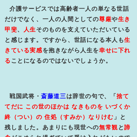
介護サービスでは高齢者一人の単なる世話
だけでなく、一人の人間としての
尊厳
や
生き
甲斐
、
人生
そのものを支えていただいている
と感じます。ですから、世話になる本人も
生
きている実感
を抱きながら人生を
幸せに下れ
る
ことになるのではないでしょうか。
戦国武将・
斎藤道三
は辞世の句で、「
捨て
てだに この世のほかは なきものを いづくか
終（つい）の 住処（すみか）なりけむ
」と
残しました。あまりにも現世への
無常観
と
諦