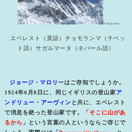
Wikipedia
エベレスト（英語）チョモランマ（チベッ
ト語）
サガルマータ
（ネパール語）
ジョージ・マロリ
ーはご存知でしょうか。
1924
年
6
月
8
日に、同じイギリスの登山家
ア
ンドリュー・アーヴィン
と共に、エベレスト
で消息を絶った登山家です。「
そこに山があ
るから
」という言葉の人というならご存じで