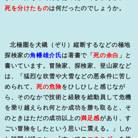
死を分けたもの
は何だったのでしょうか。
北極圏を犬橇（ぞり）縦断するなどの極地
探検家の
角幡雄介氏
は著書で「
死の余白
」と
書いています。冒険家、探検家、登山家など
は、「猛烈な吹雪や大雪などの悪条件に苦し
められて、
死の危険
をひしひしと感じなが
ら、そのなかで技術と経験を総動員して危機
を乗り越えられ何とか成功を勝ち取ると、そ
のときはただの成功以上の
満足感
があり、す
ごい冒険をしたという思いに震える。」しか