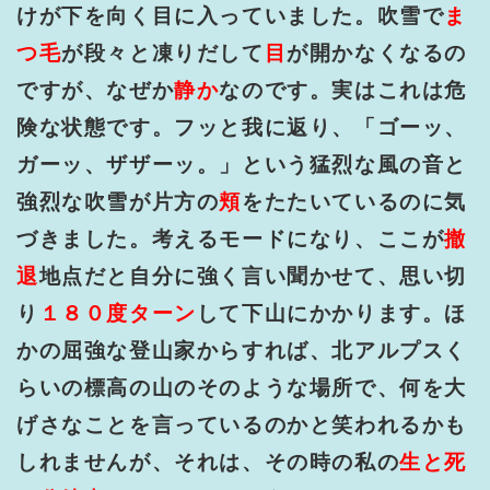
けが下を向く目に入っていました。吹雪で
ま
つ毛
が段々と凍りだして
目
が開かなくなるの
ですが、なぜか
静か
なのです。実はこれは危
険な状態です。フッと我に返り、「ゴーッ、
ガーッ、ザザーッ。」という猛烈な風の音と
強烈な吹雪が片方の
頬
をたたいているのに気
づきました。考えるモードになり、ここが
撤
退
地点だと自分に強く言い聞かせて、思い切
り
１８０度ターン
して下山にかかります。ほ
かの屈強な登山家からすれば、北アルプスく
らいの標高の山のそのような場所で、何を大
げさなことを言っているのかと笑われるかも
しれませんが、それは、その時の私の
生と死