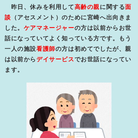
昨日、休みを利用して
高齢の親
に関する
面
談
（アセスメント）のために宮崎へ出向きま
した。
ケアマネージャー
の方は以前からお世
話になっていてよく知っている方です。もう
一人の施設
看護師
の方は初めてでしたが、親
は以前から
デイサービス
でお世話になってい
ます。