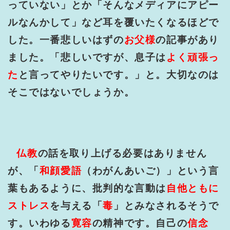
っていない」とか「そんなメディアにアピー
ルなんかして」など耳を覆いたくなるほどで
した。一番悲しいはずの
お父様
の記事があり
ました。「悲しいですが、息子は
よく頑張っ
た
と言ってやりたいです。」と。大切なのは
そこではないでしょうか。
仏教
の話を取り上げる必要はありません
が、「
和顔愛語
（わがんあいご）」という言
葉もあるように、批判的な言動は
自他ともに
ストレス
を与える「
毒
」とみなされるそうで
す。いわゆる
寛容
の精神です。自己の
信念