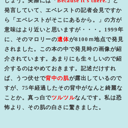
しょう。実際には「
Because it's there.
」と
発言していて、エベレストの記者会見ですか
ら「エベレストがそこにあるから。」の方が
意味はより近いと思いますが・・・。
1999
年
に、そのマロリーの
遺体
が
8100
ｍ地点で発見
されました。この本の中で発見時の画像が紹
介されています。あまりにも生々しいので紹
介するのはやめておきます。記述だけすれ
ば、うつ伏せで
背中の肌
が露出しているので
すが、
75
年経過したその背中がなんと綺麗な
ことか。真っ白で
ツルツル
なんです。私は恐
怖より、その肌の白さに驚きました。