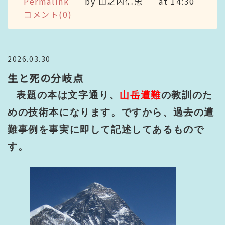
Permalink
by 山之内信忠
at 14:30
コメント(0)
2026.03.30
生と死の分岐点
表題の本は文字通り、
山岳遭難
の教訓のた
めの技術本になります。ですから、過去の遭
難事例を事実に即して記述してあるもので
す。