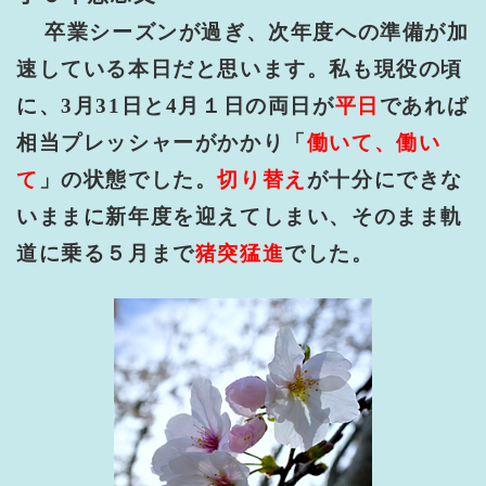
卒業シーズンが過ぎ、次年度への準備が加
速している本日だと思います。私も現役の頃
に、
3
月
31
日と
4
月１日の両日が
平日
であれば
相当プレッシャーがかかり「
働いて、働い
て
」の状態でした。
切り替え
が十分にできな
いままに新年度を迎えてしまい、そのまま軌
道に乗る５月まで
猪突猛進
でした。