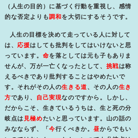
（人生の目的）に基づく行動を重視し、感情
的な否定よりも
調和
を大切にするそうです。
人生の目標を決めて走っている人に対して
は、
応援
はしても批判をしてはいけないと思
っています。
命
を落としては元も子もありま
せんが、万が一亡くなったとして、
挑戦
は称
えるべきであり批判することはやめたいで
す。それがその人の
生きる道
、その人の
生き
方
であり、
自己実現
なのですから。しかし、
だからこそ、生きているうちは、生と死の分
岐点は
見極め
たいと思っています。山の話の
みなならず、「
今
行くべきか。
昼
からでもい