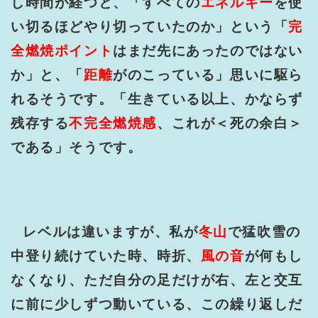
し時間が経つと、「すべての
エネルギー
を使
い切るほどやり切っていたのか」という「
完
全燃焼ポイント
はまだ先にあったのではない
か」と、「
距離
がのこっている」思いに駆ら
れるそうです。「生きている以上、かならず
残存する
不完全燃焼感
、これが＜死の余白＞
である」そうです。
レベルは違いますが、私が
冬山
で猛吹雪の
中登り続けていた時、時折、
風の音
が何もし
なくなり、ただ自分の足だけが右、左と交互
に前に少しずつ動いている、この繰り返しだ