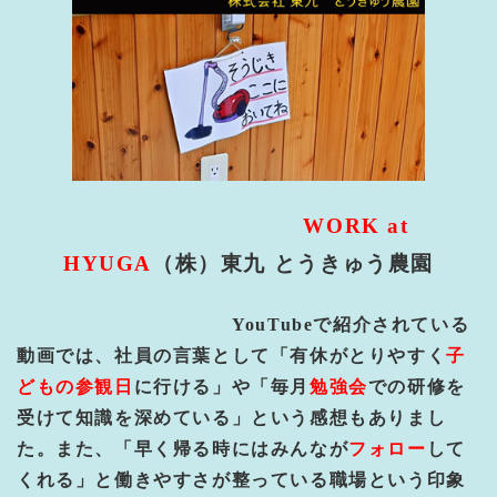
WORK at
HYUGA
（株）東九
とうきゅう農園
YouTube
で紹介されている
動画では、社員の言葉として「有休がとりやすく
子
どもの参観日
に行ける」や「毎月
勉強会
での研修を
受けて知識を深めている」という感想もありまし
た。また、「早く帰る時にはみんなが
フォロー
して
くれる」と働きやすさが整っている職場という印象