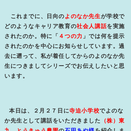
これまでに、日向の
よのなか先生
が学校で
どのようなキャリア教育の
社会人講話
を実施
されたのか。特に「
４つの力
」では何を提示
されたのかを中心にお知らせしています。過
去に遡って、私が着任してからのよのなか先
生につきましてシリーズでお伝えしたいと思
います。
本日は、２月２７日に
寺迫小学校
でよのな
か先生として講話をいただきました
（株）東
九 とうきゅう農園
の
石田あや様
を紹介しま