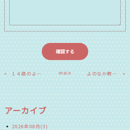
main
«
»
１４歳のよのなか挑戦事前学習～日向中学校～
よのなか教室事前学習～富島中学校１年生その１～
アーカイブ
2026年08月(3)