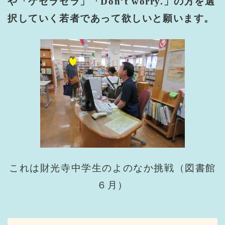
や「ケセラセラ」「
Don
’
t worry.
」の方を選
択していく若者であって欲しいと願います。
これは財光寺中学生のよのなか挑戦（図書館
６月）