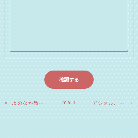
main
«
»
よのなか教室～事前学習～大王谷学園中等部８年生
デジタル、アナログ