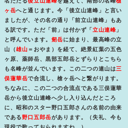
名だたる
後立山連峰
を越えて、南部の名峰
槍
ヶ岳
へと通じます。今「後立山連峰」と言い
ましたが、その名の通り「前立山連峰」もあ
る訳です。ただ「前」は付かず「
立山連峰
」
と呼んでいます。
剱岳
に始まり、最高峰の立
山（
雄山
＝おやま）を経て、絶景紅葉の五色
ヶ原、薬師岳、黒部五郎岳とずらりとこちら
も名峰が並んでいます。この二つの連山は
三
俣蓮華岳
で合流し、槍ヶ岳へと繋がります。
ちなみに、この二つの合流点である三俣蓮華
岳から後立山連峰へ少し入り込んだところ
に、昭和のスター野口五郎さんの名前の由来
である
野口五郎岳
があります。（失礼、今も
現役で歌っておられますね。）