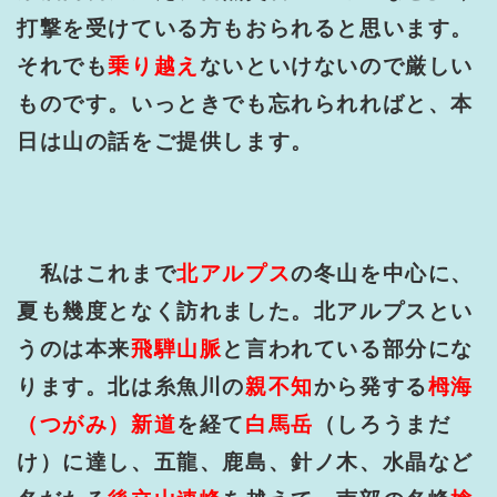
打撃を受けている方もおられると思います。
それでも
乗り越え
ないといけないので厳しい
ものです。いっときでも忘れられればと、本
日は山の話をご提供します。
私はこれまで
北アルプス
の冬山を中心に、
夏も幾度となく訪れました。北アルプスとい
うのは本来
飛騨山脈
と言われている部分にな
ります。北は糸魚川の
親不知
から発する
栂海
（つがみ）新道
を経て
白馬岳
（しろうまだ
け）に達し、五龍、鹿島、針ノ木、水晶など