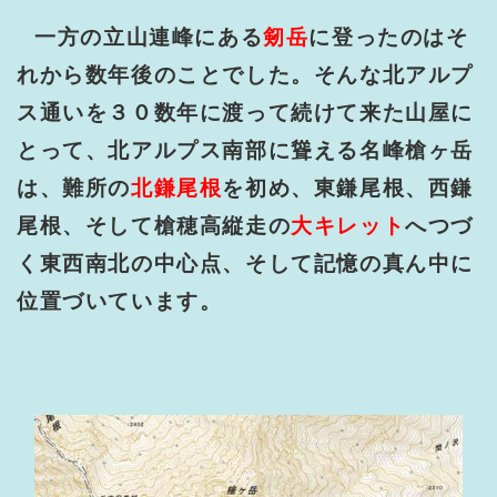
一方の立山連峰にある
剱岳
に登ったのはそ
れから数年後のことでした。そんな北アルプ
ス通いを３０数年に渡って続けて来た山屋に
とって、北アルプス南部に聳える名峰槍ヶ岳
は、難所の
北鎌尾根
を初め、東鎌尾根、西鎌
尾根、そして槍穂高縦走の
大キレット
へつづ
く東西南北の中心点、そして記憶の真ん中に
位置づいています。