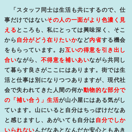
「スタッフ同士は生活も共にするので、仕
事だけではない
その人の一面がより色濃く見
える
ところも、私にとっては興味深く、そこ
から
自分がどう在りたいか
など
内省
する機会
をもらっています。お
互いの得意を引き出し
合い
ながら、
不得意を補いあい
ながら共同し
て暮らす良さがここにはあります。街では生
活と仕事は別になりつつありますが、現代社
会で失われてきた人間の何か
動物的な部分で
の「補い合う」生活
が山小屋にはある気がし
ています。山にいると自分はちっぽけだなあ
と感じますし、あがいても自分は
自分でしか
いられない
んだなあとなんだか安心ともあき