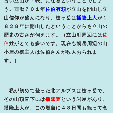
古い立山が「表」になるということでしょ
う。西暦７０１年
佐伯有頼
が立山を開山し立
山信仰が盛んになり、槍ヶ岳は
播隆上人
が１
８２８年に開山したということからも立山の
歴史の古さが伺えます。（立山町周辺には
佐
伯
姓がとても多いです。現在も剱岳周辺の山
小屋の御主人は佐伯さんが数人おられま
す。）
私が初めて登った北アルプスは槍ヶ岳で、
その山頂直下には
播隆窟
という岩屋があり、
播隆上人が、この岩窟に４８日間も籠って念