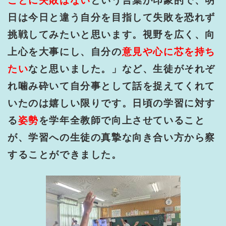
ことに失敗はない
という言葉が印象的で、明
日は今日と違う自分を目指して失敗を恐れず
挑戦してみたいと思います。視野を広く、向
上心を大事にし、自分の
意見や心に芯を持ち
たい
なと思いました。」など、生徒がそれぞ
れ噛み砕いて自分事として話を捉えてくれて
いたのは嬉しい限りです。日頃の学習に対す
る
姿勢
を学年全教師で向上させていること
が、学習への生徒の真摯な向き合い方から察
することができました。