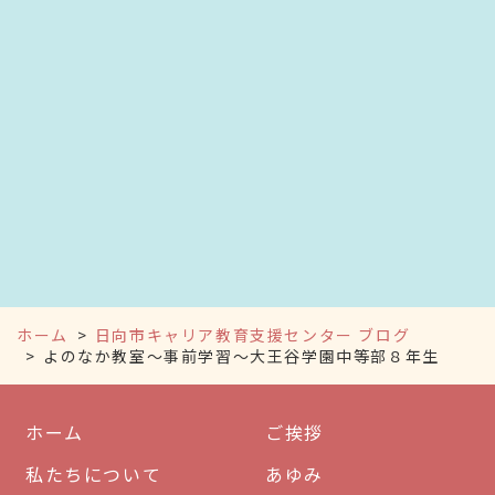
ホーム
日向市キャリア教育支援センター ブログ
よのなか教室～事前学習～大王谷学園中等部８年生
ホーム
ご挨拶
私たちについて
あゆみ