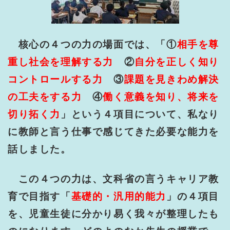
核心の４つの力の場面では、「①
相手を尊
重し社会を理解する力
②
自分を正しく知り
コントロールする力
③
課題を見きわめ解決
の工夫をする力
④
働く意義を知り、将来を
切り拓く力
」という４項目について、私なり
に教師と言う仕事で感じてきた必要な能力を
話しました。
この４つの力は、文科省の言うキャリア教
育で目指す「
基礎的・汎用的能力
」の４項目
を、児童生徒に分かり易く我々が整理したも