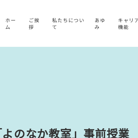
ホー
ご挨
私たちについ
あゆ
キャリ
ム
拶
て
み
機能
「よのなか教室」事前授業