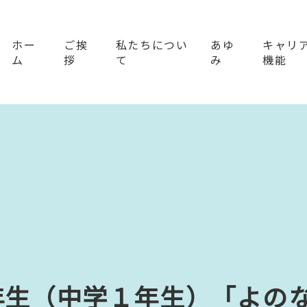
ホー
ご挨
私たちについ
あゆ
キャリ
ム
拶
て
み
機能
年生（中学１年生）「よの