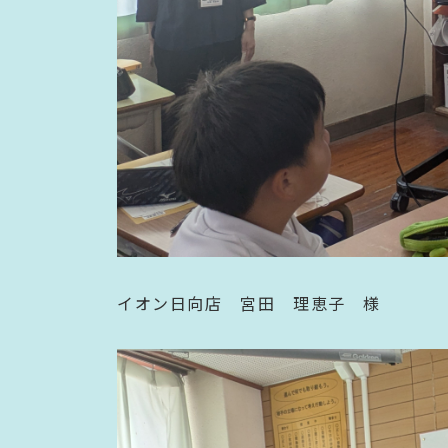
イオン日向店 宮田 理恵子 様